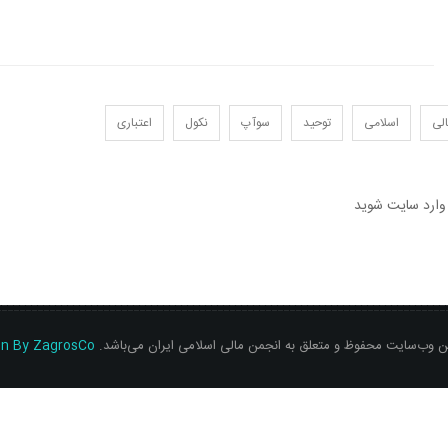
لی
اسلامی
توحید
سوآپ
نکول
اعتباری
 وارد سایت شوید
ن وب‌سایت محفوظ و متعلق به انجمن مالی اسلامی ایران می‌باشد.
gn By ZagrosCo