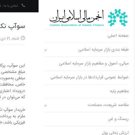
تماس با ما :
02195118601
سوآپ نکو
صفحه اصلی
شنبه, 21 دی 1398 08:25
طبقه‌ بندی بازار سرمایه اسلامی
مبانی، اصول و مفاهیم بازار سرمایه اسلامی
این سوآپ، پرکا
مبلغ مشخصی در 
ضوابط عمومی قراردادها در بازار سرمایه اسلامی
مبلغی به‌صورت د
خاص، محافظت می
«رویداد اعتبار
مفاهیم پایه
که می­‌توان در
مقاصد شریعت، مصلحت
خریدار سوآپ نکو
ملزم به پرداخت
ریسک و غرر
فیزیکی باشد، خ
ارزش زمانی پول