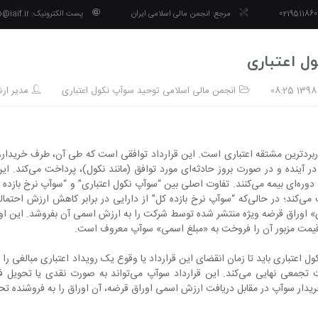
مرجع:
انجمن مالی اسلامی ایران
پست الکترونیک:
o@iaif.ir
ل اعتباری
انجمن
مالی
اسلامی
توحید
سوآپ
نکول
اعتباری
مدیر ار
ربردترین مشتقه اعتباری است. این قرارداد توافقی است که طی آن، طرف خریدار، 
آینده و در صورت بروز حادثه‌ای مورد توافق (مانند نکول)، پرداخت می‌کند. این ق
وره‌ای بیمه می‌کنند. تفاوت اصلی بین “سوآپ نکول اعتباری” و “سوآپ نرخ بازده ک
‌کند؛ در حالی‌که “سوآپ نرخ بازده کل” از دارایی در برابر کاهش ارزش احتمال
ی» اوراق قرضه ویژه منتشر شده توسط شرکت را به ارزش اسمی آن بفروشد. این اورا
 قیمت مزبور آن را فروخت به «مبلغ اسمی» سوآپ معروف است.
ل اعتباری باید تا زمان انقضای این قرارداد یا وقوع یک رویداد اعتباری مبالغی را ب
 تجمعی نهایی می­‌کند. این قرارداد سوآپ می­‌تواند به صورت نقدی یا تحویل
ریدار سوآپ در مقابل دریافت ارزش اسمی اوراق قرضه، آن اوراق را به فروشنده تحو