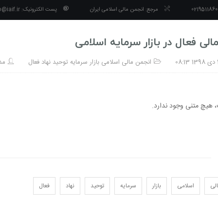
مرجع:
انجمن مالی اسلامی ایران
پست الکترونیک:
o@iaif.ir
الی فعال در بازار سرمایه اسلامی
انجمن
مالی
اسلامی
بازار
سرمایه
توحید
نهاد
فعال
مد
 هیچ متنی وجود ندارد.
لی
اسلامی
بازار
سرمایه
توحید
نهاد
فعال